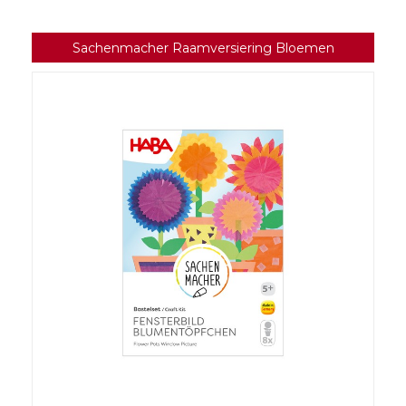
Sachenmacher Raamversiering Bloemen