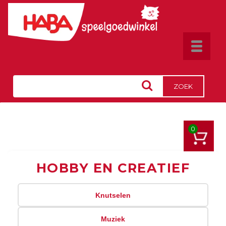
Toggle
navigat
ZOEK
0
HOBBY EN CREATIEF
Knutselen
Muziek