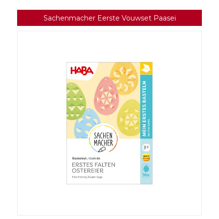
Sachenmacher Eerste Vouwset Paasei