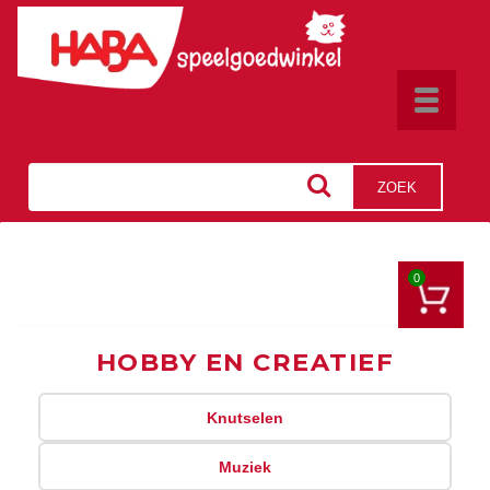
Toggle
navigat
ZOEK
0
HOBBY EN CREATIEF
Knutselen
Muziek