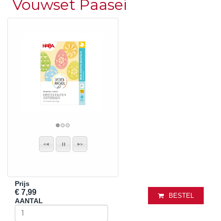
Vouwset Paasei
Prijs
€ 7,99
BESTEL
AANTAL