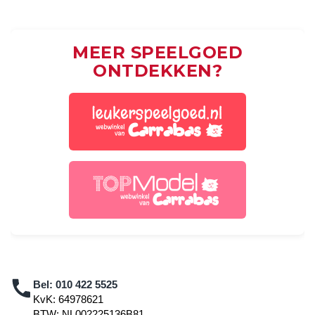
MEER SPEELGOED
ONTDEKKEN?
Bel:
010 422 5525
KvK: 64978621
BTW: NL002225136B81