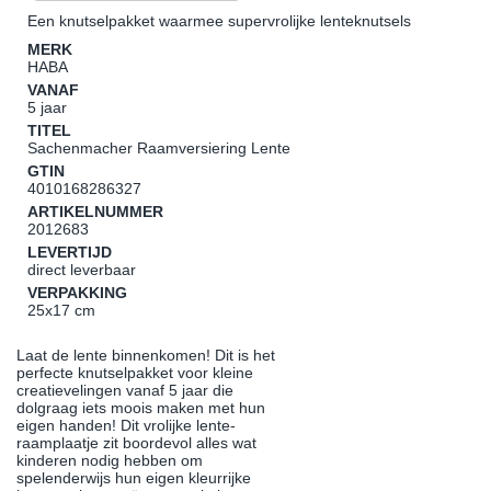
Een knutselpakket waarmee supervrolijke lenteknutsels
MERK
HABA
VANAF
5 jaar
TITEL
Sachenmacher Raamversiering Lente
GTIN
4010168286327
ARTIKELNUMMER
2012683
LEVERTIJD
direct leverbaar
VERPAKKING
25x17 cm
Laat de lente binnenkomen! Dit is het
perfecte knutselpakket voor kleine
creatievelingen vanaf 5 jaar die
dolgraag iets moois maken met hun
eigen handen! Dit vrolijke lente-
raamplaatje zit boordevol alles wat
kinderen nodig hebben om
spelenderwijs hun eigen kleurrijke