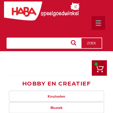
Toggle
navigat
ZOEK
0
HOBBY EN CREATIEF
Knutselen
Muziek