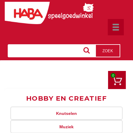
Toggle
navigat
ZOEK
0
HOBBY EN CREATIEF
Knutselen
Muziek