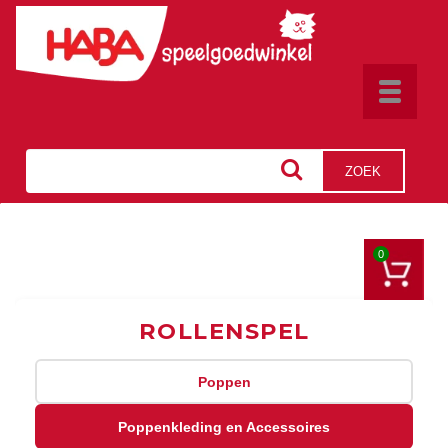
Toggle
navigat
ZOEK
0
ROLLENSPEL
Poppen
Poppenkleding en Accessoires