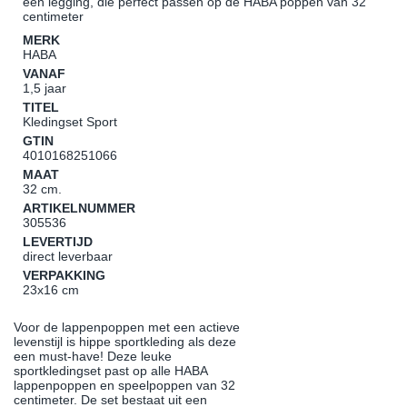
een legging, die perfect passen op de HABA poppen van 32
centimeter
MERK
HABA
VANAF
1,5 jaar
TITEL
Kledingset Sport
GTIN
4010168251066
MAAT
32 cm.
ARTIKELNUMMER
305536
LEVERTIJD
direct leverbaar
VERPAKKING
23x16 cm
Voor de lappenpoppen met een actieve
levenstijl is hippe sportkleding als deze
een must-have! Deze leuke
sportkledingset past op alle HABA
lappenpoppen en speelpoppen van 32
centimeter. De set bestaat uit een