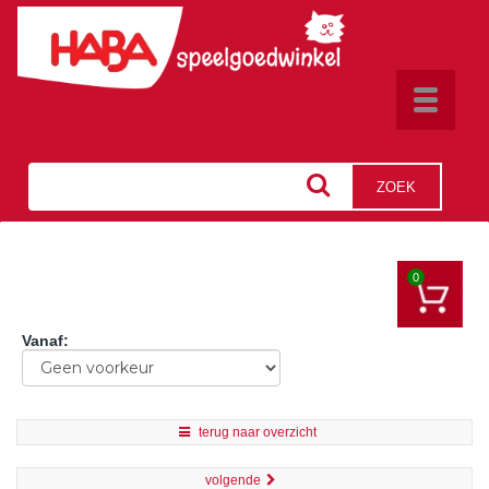
Toggle
navigat
ZOEK
0
Vanaf
:
terug naar overzicht
volgende