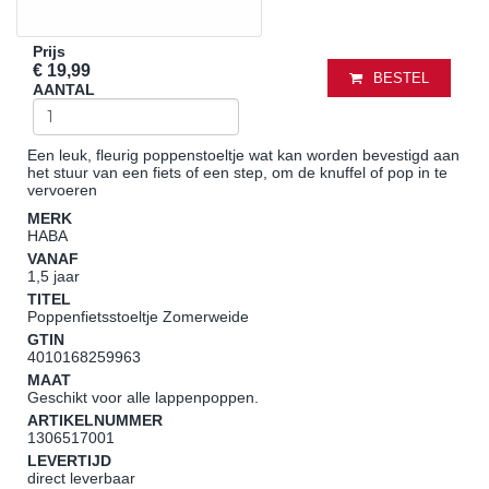
Prijs
€ 19,99
BESTEL
AANTAL
Een leuk, fleurig poppenstoeltje wat kan worden bevestigd aan
het stuur van een fiets of een step, om de knuffel of pop in te
vervoeren
MERK
HABA
VANAF
1,5 jaar
TITEL
Poppenfietsstoeltje Zomerweide
GTIN
4010168259963
MAAT
Geschikt voor alle lappenpoppen.
ARTIKELNUMMER
1306517001
LEVERTIJD
direct leverbaar