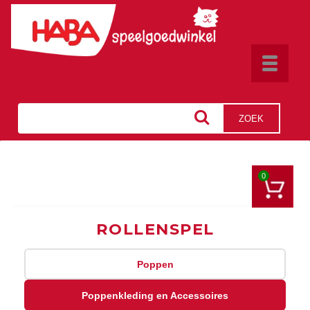
Toggle
navigat
ZOEK
0
ROLLENSPEL
Poppen
Poppenkleding en Accessoires