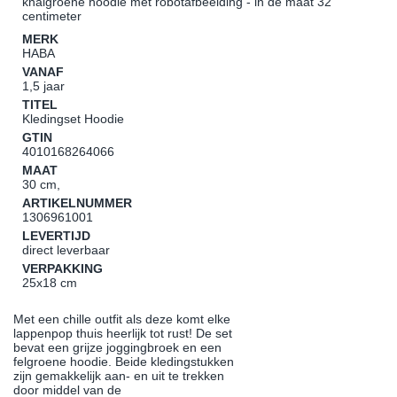
knalgroene hoodie met robotafbeelding - in de maat 32
centimeter
MERK
HABA
VANAF
1,5 jaar
TITEL
Kledingset Hoodie
GTIN
4010168264066
MAAT
30 cm,
ARTIKELNUMMER
1306961001
LEVERTIJD
direct leverbaar
VERPAKKING
25x18 cm
Met een chille outfit als deze komt elke
lappenpop thuis heerlijk tot rust! De set
bevat een grijze joggingbroek en een
felgroene hoodie. Beide kledingstukken
zijn gemakkelijk aan- en uit te trekken
door middel van de