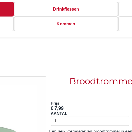
Drinkflessen
Kommen
Broodtromme
Prijs
€ 7,99
AANTAL
Een leuk vormgegeven broodtrommel in een 