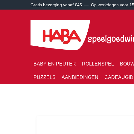
Gratis bezorging vanaf €45 —
Op werkdagen voor 15:
BABY EN PEUTER
ROLLENSPEL
BOUW
PUZZELS
AANBIEDINGEN
CADEAUGID