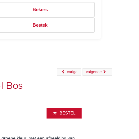
Bekers
Bestek
vorige
volgende
l Bos
BESTEL
groene kleur, met een afbeelding van