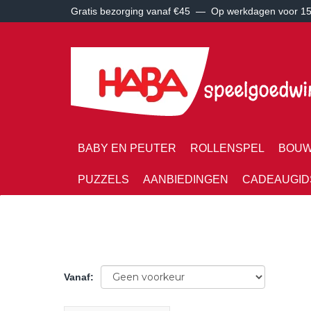
Gratis bezorging vanaf €45 —
Op werkdagen voor 15:
BABY EN PEUTER
ROLLENSPEL
BOUW
PUZZELS
AANBIEDINGEN
CADEAUGID
Vanaf
: