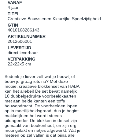
VANAF
4 jaar
TITEL
Creatieve Bouwstenen Kleurrijke Speelzijdigheid
GTIN
4010168286143
ARTIKELNUMMER
2012606001
LEVERTIJD
direct leverbaar
VERPAKKING
22x22x5 cm
Bedenk je liever zelf wat je bouwt, of
bouw je graag iets na? Met deze
mooie, creatieve blokkenset van HABA
kan het allebei! De set bevat namelijk
10 dubbelgedrukte voorbeeldkaarten
met aan beide kanten een toffe
bouwopdracht. De voorbeelden lopen
op in moeilijkheidsgraad, dus je begint
makkelijk en het wordt steeds
uitdagender. De blokken in de set zijn
gemaakt van beukenhout, en zijn erg
mooi gelakt en netjes afgewerkt. Wat je
meteen op zal vallen is dat bijna alle