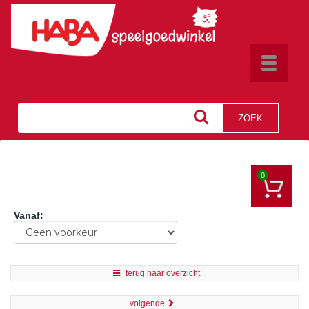
Toggle
navigat
ZOEK
0
Vanaf
:
terug naar overzicht
volgende