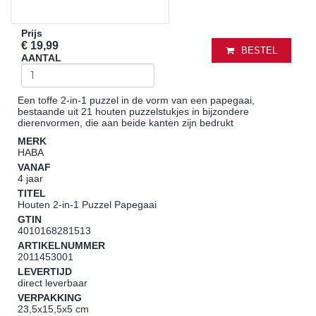
Prijs
€ 19,99
BESTEL
AANTAL
Een toffe 2-in-1 puzzel in de vorm van een papegaai,
bestaande uit 21 houten puzzelstukjes in bijzondere
dierenvormen, die aan beide kanten zijn bedrukt
MERK
HABA
VANAF
4 jaar
TITEL
Houten 2-in-1 Puzzel Papegaai
GTIN
4010168281513
ARTIKELNUMMER
2011453001
LEVERTIJD
direct leverbaar
VERPAKKING
23,5x15,5x5 cm