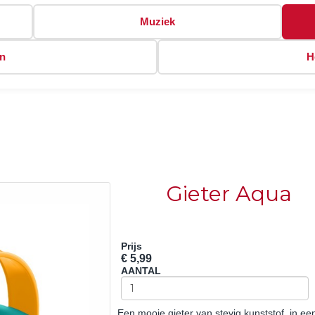
Muziek
en
H
Gieter Aqua
Prijs
€ 5,99
AANTAL
Een mooie gieter van stevig kunststof, in ee