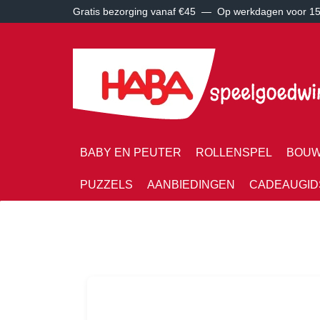
Gratis bezorging vanaf €45 —
Op werkdagen voor 15:
BABY EN PEUTER
ROLLENSPEL
BOUW
PUZZELS
AANBIEDINGEN
CADEAUGID