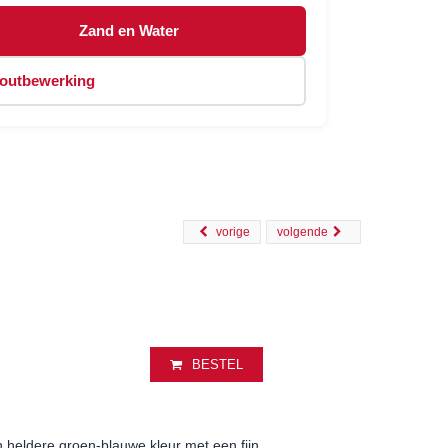
Zand en Water
outbewerking
vorige
volgende
BESTEL
n heldere groen-blauwe kleur met een fijn,