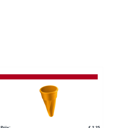
Prijs
:
€ 2,25