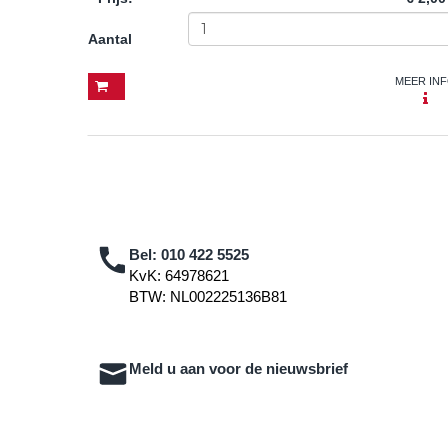
Aantal
MEER IN
Bel:
010 422 5525
KvK: 64978621
BTW: NL002225136B81
Meld u aan voor de nieuwsbrief