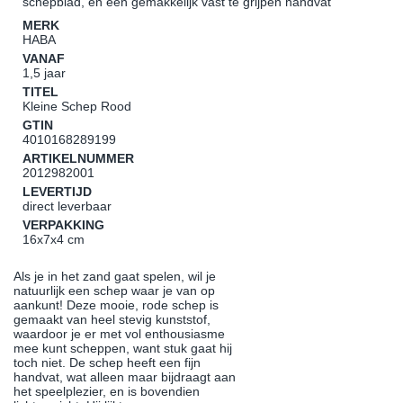
schepblad, en een gemakkelijk vast te grijpen handvat
MERK
HABA
VANAF
1,5 jaar
TITEL
Kleine Schep Rood
GTIN
4010168289199
ARTIKELNUMMER
2012982001
LEVERTIJD
direct leverbaar
VERPAKKING
16x7x4 cm
Als je in het zand gaat spelen, wil je
natuurlijk een schep waar je van op
aankunt! Deze mooie, rode schep is
gemaakt van heel stevig kunststof,
waardoor je er met vol enthousiasme
mee kunt scheppen, want stuk gaat hij
toch niet. De schep heeft een fijn
handvat, wat alleen maar bijdraagt aan
het speelplezier, en is bovendien