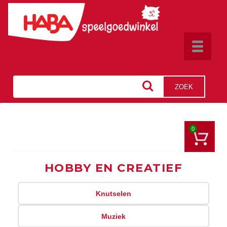
Toggle
navigat
ZOEK
0
HOBBY EN CREATIEF
Knutselen
Muziek