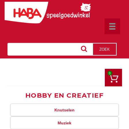
Toggle
navigat
ZOEK
0
HOBBY EN CREATIEF
Knutselen
Muziek