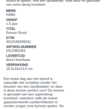
strand te spelen, met een opvallende, rode kleur en gemaakt
van extra stevig kunststof
MERK
HABA
VANAF
1,5 jaar
TITEL
Emmer Rood
GTIN
4010168289311
ARTIKELNUMMER
2012981002
LEVERTIJD
direct leverbaar
VERPAKKING
16,5x16x13,5 cm
Een leuke dag aan het strand is
natuurlijk niet compleet zonder het
bouwen van een zandkasteel, en daar
is deze emmer perfect voor! De emmer
is gemaakt van een superstevig
kunststof, waardoor zelfs de meest
gepassioneerde zandarchitecten er
zonder zorgen mee kunnen spelen. De