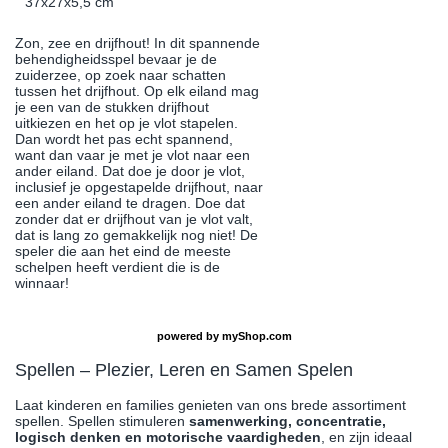
37x27x5,5 cm
Zon, zee en drijfhout! In dit spannende
behendigheidsspel bevaar je de
zuiderzee, op zoek naar schatten
tussen het drijfhout. Op elk eiland mag
je een van de stukken drijfhout
uitkiezen en het op je vlot stapelen.
Dan wordt het pas echt spannend,
want dan vaar je met je vlot naar een
ander eiland. Dat doe je door je vlot,
inclusief je opgestapelde drijfhout, naar
een ander eiland te dragen. Doe dat
zonder dat er drijfhout van je vlot valt,
dat is lang zo gemakkelijk nog niet! De
speler die aan het eind de meeste
schelpen heeft verdient die is de
winnaar!
powered by
myShop.com
Spellen – Plezier, Leren en Samen Spelen
Laat kinderen en families genieten van ons brede assortiment
spellen. Spellen stimuleren
samenwerking, concentratie,
logisch denken en motorische vaardigheden
, en zijn ideaal