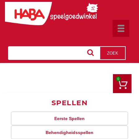
Toggle
navigat
ZOEK
0
SPELLEN
Eerste Spellen
Behendigheidsspellen