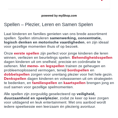
powered by
myShop.com
Spellen – Plezier, Leren en Samen Spelen
Laat kinderen en families genieten van ons brede assortiment
spellen. Spellen stimuleren
samenwerking, concentratie,
logisch denken en motorische vaardigheden
, en zijn ideaal
voor gezellige momenten thuis of op bezoek.
Onze
eerste spellen
zijn perfect voor jonge kinderen die leren
winnen, verliezen en beurtelings spelen.
Behendigheidsspellen
dagen kinderen uit om snelheid, precisie en coördinatie te
oefenen. Met
memo- en legspellen
trainen ze geheugen en
probleemoplossend vermogen, terwijl
bordspellen
en
dobbelspellen
zorgen voor urenlang plezier voor het hele gezin.
Denkspellen
dagen kinderen en volwassenen uit om strategieën
te bedenken, en
familiespellen
en
kaartspellen
brengen jong en
oud samen voor gezellige spelmomenten.
Alle spellen zijn zorgvuldig geselecteerd op
veiligheid,
duurzaamheid en speelplezier
, zodat ze keer op keer zorgen
voor uitdagend en leuk entertainment. Met ons aanbod wordt
iedere speelsessie een leerzaam én plezierig avontuur.