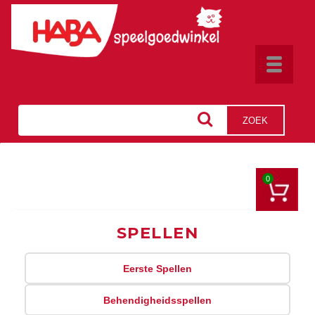
Toggle
navigat
ZOEK
0
SPELLEN
Eerste Spellen
Behendigheidsspellen