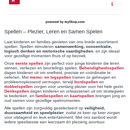
powered by
myShop.com
Spellen – Plezier, Leren en Samen Spelen
Laat kinderen en families genieten van ons brede assortiment
spellen. Spellen stimuleren
samenwerking, concentratie,
logisch denken en motorische vaardigheden
, en zijn ideaal
voor gezellige momenten thuis of op bezoek.
Onze
eerste spellen
zijn perfect voor jonge kinderen die leren
winnen, verliezen en beurtelings spelen.
Behendigheidsspellen
dagen kinderen uit om snelheid, precisie en coördinatie te
oefenen. Met
memo- en legspellen
trainen ze geheugen en
probleemoplossend vermogen, terwijl
bordspellen
en
dobbelspellen
zorgen voor urenlang plezier voor het hele gezin.
Denkspellen
dagen kinderen en volwassenen uit om strategieën
te bedenken, en
familiespellen
en
kaartspellen
brengen jong en
oud samen voor gezellige spelmomenten.
Alle spellen zijn zorgvuldig geselecteerd op
veiligheid,
duurzaamheid en speelplezier
, zodat ze keer op keer zorgen
voor uitdagend en leuk entertainment. Met ons aanbod wordt
iedere speelsessie een leerzaam én plezierig avontuur.