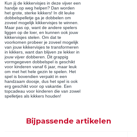
Kun jij de kikkervisjes in deze vijver een
handje op weg helpen? Dan worden
het grote, sterke kikkers! In dit leuke
dobbelspelletje ga je dobbelen om
zoveel mogelijk kikkervisjes te winnen.
Maar pas op, want de andere spelers
liggen op de loer, en kunnen ook jouw
kikkervisjes stelen. Om dat te
voorkomen probeer je zoveel mogelijk
van jouw kikkervisjes te transformeren
in kikkers, want dan blijven ze lekker in
jouw vijver dobberen. Dit grappig
vormgegeven dobbelspel is geschikt
voor kinderen vanaf 6 jaar, maar leuk
om met het hele gezin te spelen. Het
spel is bovendien verpakt in een
handzaam doosje, dus het spel is ook
erg geschikt voor op vakantie. Een
topcadeau voor kinderen die van zowel
spelletjes als kikkers houden!
Bijpassende artikelen