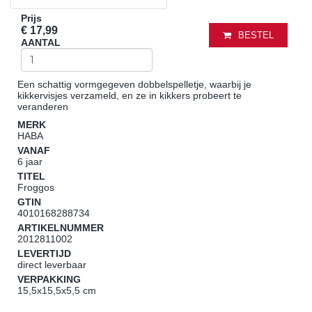
Prijs
€ 17,99
BESTEL
AANTAL
Een schattig vormgegeven dobbelspelletje, waarbij je
kikkervisjes verzameld, en ze in kikkers probeert te
veranderen
MERK
HABA
VANAF
6 jaar
TITEL
Froggos
GTIN
4010168288734
ARTIKELNUMMER
2012811002
LEVERTIJD
direct leverbaar
VERPAKKING
15,5x15,5x5,5 cm