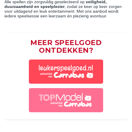
Alle spellen zijn zorgvuldig geselecteerd op
veiligheid,
duurzaamheid en speelplezier
, zodat ze keer op keer zorgen
voor uitdagend en leuk entertainment. Met ons aanbod wordt
iedere speelsessie een leerzaam én plezierig avontuur.
MEER SPEELGOED
ONTDEKKEN?