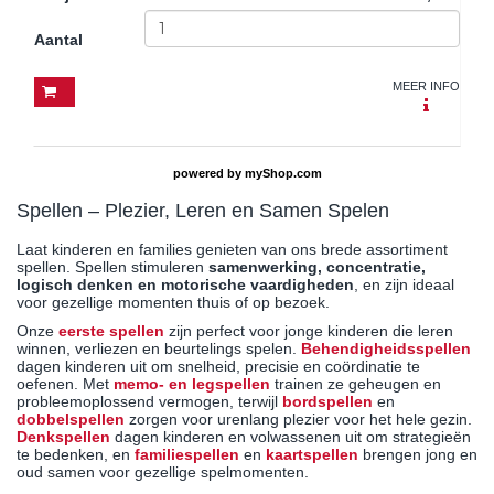
Aantal
MEER INFO
powered by
myShop.com
Spellen – Plezier, Leren en Samen Spelen
Laat kinderen en families genieten van ons brede assortiment
spellen. Spellen stimuleren
samenwerking, concentratie,
logisch denken en motorische vaardigheden
, en zijn ideaal
voor gezellige momenten thuis of op bezoek.
Onze
eerste spellen
zijn perfect voor jonge kinderen die leren
winnen, verliezen en beurtelings spelen.
Behendigheidsspellen
dagen kinderen uit om snelheid, precisie en coördinatie te
oefenen. Met
memo- en legspellen
trainen ze geheugen en
probleemoplossend vermogen, terwijl
bordspellen
en
dobbelspellen
zorgen voor urenlang plezier voor het hele gezin.
Denkspellen
dagen kinderen en volwassenen uit om strategieën
te bedenken, en
familiespellen
en
kaartspellen
brengen jong en
oud samen voor gezellige spelmomenten.