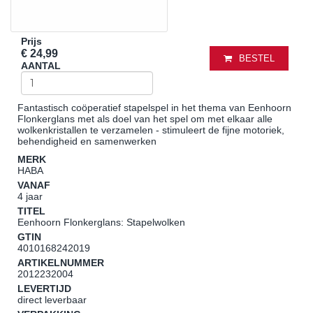
Prijs
€ 24,99
BESTEL
AANTAL
Fantastisch coöperatief stapelspel in het thema van Eenhoorn
Flonkerglans met als doel van het spel om met elkaar alle
wolkenkristallen te verzamelen - stimuleert de fijne motoriek,
behendigheid en samenwerken
MERK
HABA
VANAF
4 jaar
TITEL
Eenhoorn Flonkerglans: Stapelwolken
GTIN
4010168242019
ARTIKELNUMMER
2012232004
LEVERTIJD
direct leverbaar