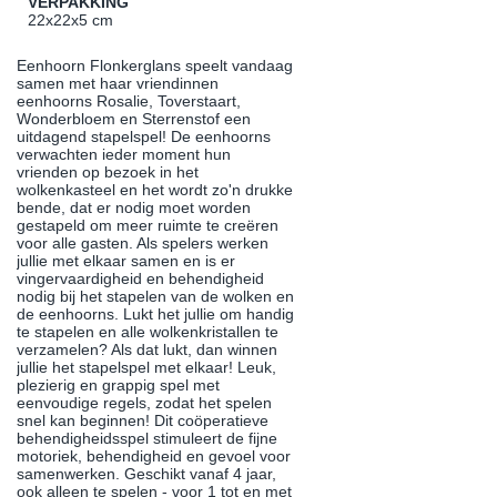
VERPAKKING
22x22x5 cm
Eenhoorn Flonkerglans speelt vandaag
samen met haar vriendinnen
eenhoorns Rosalie, Toverstaart,
Wonderbloem en Sterrenstof een
uitdagend stapelspel! De eenhoorns
verwachten ieder moment hun
vrienden op bezoek in het
wolkenkasteel en het wordt zo'n drukke
bende, dat er nodig moet worden
gestapeld om meer ruimte te creëren
voor alle gasten. Als spelers werken
jullie met elkaar samen en is er
vingervaardigheid en behendigheid
nodig bij het stapelen van de wolken en
de eenhoorns. Lukt het jullie om handig
te stapelen en alle wolkenkristallen te
verzamelen? Als dat lukt, dan winnen
jullie het stapelspel met elkaar! Leuk,
plezierig en grappig spel met
eenvoudige regels, zodat het spelen
snel kan beginnen! Dit coöperatieve
behendigheidsspel stimuleert de fijne
motoriek, behendigheid en gevoel voor
samenwerken. Geschikt vanaf 4 jaar,
ook alleen te spelen - voor 1 tot en met