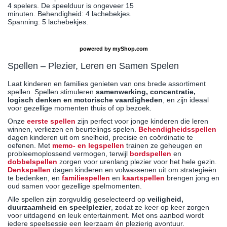
4 spelers. De speelduur is ongeveer 15
minuten. Behendigheid: 4 lachebekjes.
Spanning: 5 lachebekjes.
powered by
myShop.com
Spellen – Plezier, Leren en Samen Spelen
Laat kinderen en families genieten van ons brede assortiment
spellen. Spellen stimuleren
samenwerking, concentratie,
logisch denken en motorische vaardigheden
, en zijn ideaal
voor gezellige momenten thuis of op bezoek.
Onze
eerste spellen
zijn perfect voor jonge kinderen die leren
winnen, verliezen en beurtelings spelen.
Behendigheidsspellen
dagen kinderen uit om snelheid, precisie en coördinatie te
oefenen. Met
memo- en legspellen
trainen ze geheugen en
probleemoplossend vermogen, terwijl
bordspellen
en
dobbelspellen
zorgen voor urenlang plezier voor het hele gezin.
Denkspellen
dagen kinderen en volwassenen uit om strategieën
te bedenken, en
familiespellen
en
kaartspellen
brengen jong en
oud samen voor gezellige spelmomenten.
Alle spellen zijn zorgvuldig geselecteerd op
veiligheid,
duurzaamheid en speelplezier
, zodat ze keer op keer zorgen
voor uitdagend en leuk entertainment. Met ons aanbod wordt
iedere speelsessie een leerzaam én plezierig avontuur.