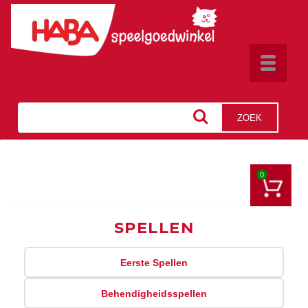
Toggle
navigat
ZOEK
0
SPELLEN
Eerste Spellen
Behendigheidsspellen