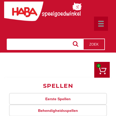
Toggle
navigat
ZOEK
0
SPELLEN
Eerste Spellen
Behendigheidsspellen