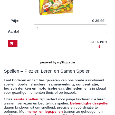
Prijs
:
€ 39,99
Aantal
MEER INFO
powered by
myShop.com
Spellen – Plezier, Leren en Samen Spelen
Laat kinderen en families genieten van ons brede assortiment
spellen. Spellen stimuleren
samenwerking, concentratie,
logisch denken en motorische vaardigheden
, en zijn ideaal
voor gezellige momenten thuis of op bezoek.
Onze
eerste spellen
zijn perfect voor jonge kinderen die leren
winnen, verliezen en beurtelings spelen.
Behendigheidsspellen
dagen kinderen uit om snelheid, precisie en coördinatie te
oefenen. Met
memo- en legspellen
trainen ze geheugen en