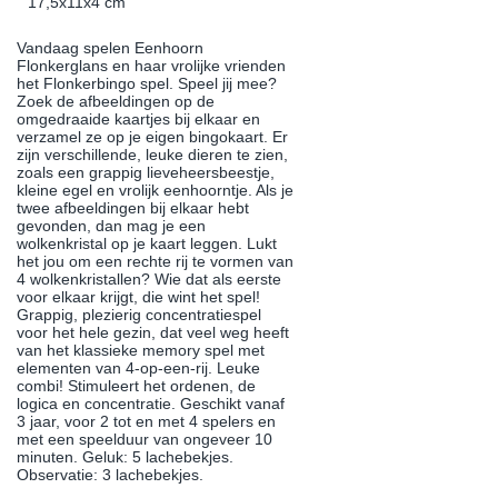
17,5x11x4 cm
Vandaag spelen Eenhoorn
Flonkerglans en haar vrolijke vrienden
het Flonkerbingo spel. Speel jij mee?
Zoek de afbeeldingen op de
omgedraaide kaartjes bij elkaar en
verzamel ze op je eigen bingokaart. Er
zijn verschillende, leuke dieren te zien,
zoals een grappig lieveheersbeestje,
kleine egel en vrolijk eenhoorntje. Als je
twee afbeeldingen bij elkaar hebt
gevonden, dan mag je een
wolkenkristal op je kaart leggen. Lukt
het jou om een rechte rij te vormen van
4 wolkenkristallen? Wie dat als eerste
voor elkaar krijgt, die wint het spel!
Grappig, plezierig concentratiespel
voor het hele gezin, dat veel weg heeft
van het klassieke memory spel met
elementen van 4-op-een-rij. Leuke
combi! Stimuleert het ordenen, de
logica en concentratie. Geschikt vanaf
3 jaar, voor 2 tot en met 4 spelers en
met een speelduur van ongeveer 10
minuten. Geluk: 5 lachebekjes.
Observatie: 3 lachebekjes.