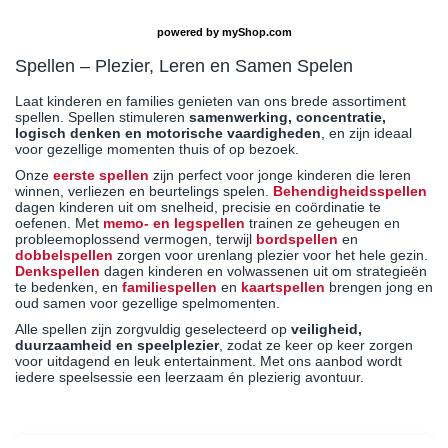
powered by
myShop.com
Spellen – Plezier, Leren en Samen Spelen
Laat kinderen en families genieten van ons brede assortiment
spellen. Spellen stimuleren
samenwerking, concentratie,
logisch denken en motorische vaardigheden
, en zijn ideaal
voor gezellige momenten thuis of op bezoek.
Onze
eerste spellen
zijn perfect voor jonge kinderen die leren
winnen, verliezen en beurtelings spelen.
Behendigheidsspellen
dagen kinderen uit om snelheid, precisie en coördinatie te
oefenen. Met
memo- en legspellen
trainen ze geheugen en
probleemoplossend vermogen, terwijl
bordspellen
en
dobbelspellen
zorgen voor urenlang plezier voor het hele gezin.
Denkspellen
dagen kinderen en volwassenen uit om strategieën
te bedenken, en
familiespellen
en
kaartspellen
brengen jong en
oud samen voor gezellige spelmomenten.
Alle spellen zijn zorgvuldig geselecteerd op
veiligheid,
duurzaamheid en speelplezier
, zodat ze keer op keer zorgen
voor uitdagend en leuk entertainment. Met ons aanbod wordt
iedere speelsessie een leerzaam én plezierig avontuur.