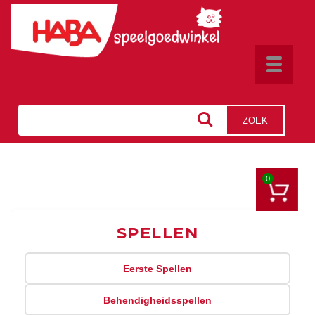
Toggle
navigat
ZOEK
0
SPELLEN
Eerste Spellen
Behendigheidsspellen