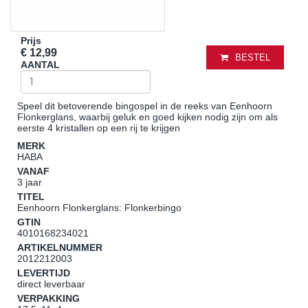
Prijs
€ 12,99
BESTEL
AANTAL
Speel dit betoverende bingospel in de reeks van Eenhoorn
Flonkerglans, waarbij geluk en goed kijken nodig zijn om als
eerste 4 kristallen op een rij te krijgen
MERK
HABA
VANAF
3 jaar
TITEL
Eenhoorn Flonkerglans: Flonkerbingo
GTIN
4010168234021
ARTIKELNUMMER
2012212003
LEVERTIJD
direct leverbaar
VERPAKKING