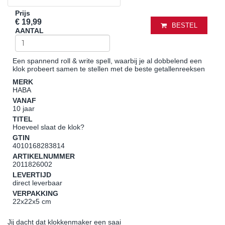
Prijs
€ 19,99
BESTEL
AANTAL
Een spannend roll & write spell, waarbij je al dobbelend een
klok probeert samen te stellen met de beste getallenreeksen
MERK
HABA
VANAF
10 jaar
TITEL
Hoeveel slaat de klok?
GTIN
4010168283814
ARTIKELNUMMER
2011826002
LEVERTIJD
direct leverbaar
VERPAKKING
22x22x5 cm
Jij dacht dat klokkenmaker een saai