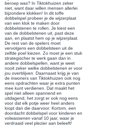
beroep was? In Tiktokhuizen zeker
niet, want daar willen mensen allerlei
bijzondere klokken! In dit toffe
dobbelspel probeer je de wijzerplaat
van een klok te maken door
dobbelstenen te rollen. Je kiest een
van de dobbelstenen uit, past deze
aan, en plaatst hem op je wijzerplaat.
De rest van de spelers moet
vervolgens een dobbelsteen uit de
zelfde poel kiezen. Zo moet je een stuk
strategischer te werk gaan dan in
andere dobbelspellen, want je weet
nooit zeker welke dobbelstenen er voor
jou overblijven. Daarnaast krijg je van
de inwoners van Tiktokhuizen ook nog
eens opdrachten waar je extra punten
mee kunt verdienen. Dat maakt het
spel niet alleen spannend en
uitdagend, het zorgt er ook nog eens
voor dat elk potje weer heel anders
loopt dan die daarvoor. Kortom, een
doordacht dobbelspel voor kinderen en
volwassenen vanaf 10 jaar, waar je
verdraaid veel plezier aan beleeft!