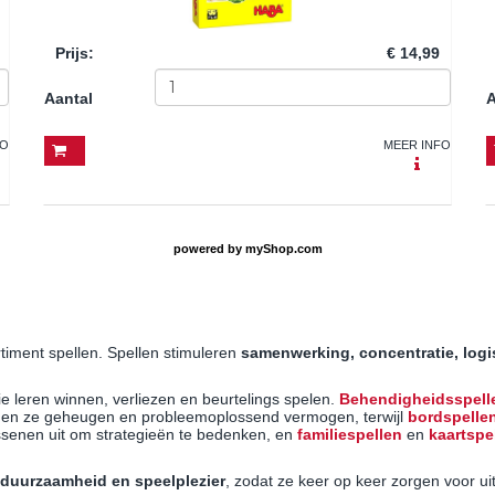
Prijs
:
€ 14,99
Aantal
A
FO
MEER INFO
powered by
myShop.com
timent spellen. Spellen stimuleren
samenwerking, concentratie, log
ie leren winnen, verliezen en beurtelings spelen.
Behendigheidsspell
nen ze geheugen en probleemoplossend vermogen, terwijl
bordspelle
senen uit om strategieën te bedenken, en
familiespellen
en
kaartspe
, duurzaamheid en speelplezier
, zodat ze keer op keer zorgen voor u