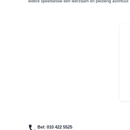
iedere speelsessie een leerzaam én plezierig avontuur.
Bel:
010 422 5525