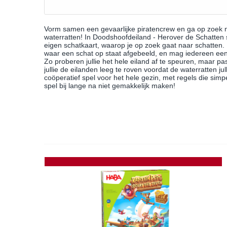
Vorm samen een gevaarlijke piratencrew en ga op zoek n
waterratten! In Doodshoofdeiland - Herover de Schatten s
eigen schatkaart, waarop je op zoek gaat naar schatten. 
waar een schat op staat afgebeeld, en mag iedereen een 
Zo proberen jullie het hele eiland af te speuren, maar pa
jullie de eilanden leeg te roven voordat de waterratten j
coöperatief spel voor het hele gezin, met regels die sim
spel bij lange na niet gemakkelijk maken!