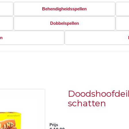
Behendigheidsspellen
Dobbelspellen
en
Doodshoofdeil
schatten
Prijs