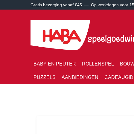
Gratis bezorging vanaf €45 —
Op werkdagen voor 15:
BABY EN PEUTER
ROLLENSPEL
BOUW
PUZZELS
AANBIEDINGEN
CADEAUGID