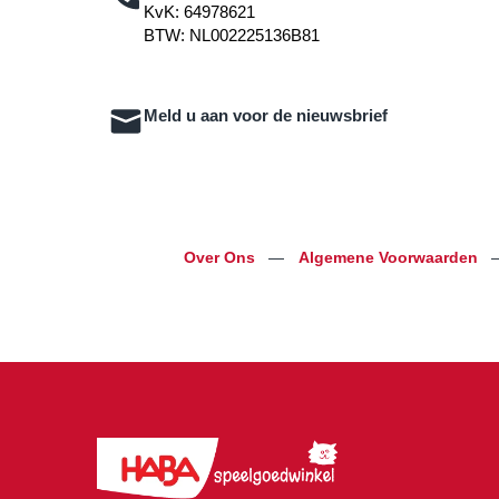
KvK: 64978621
BTW: NL002225136B81
Meld u aan voor de nieuwsbrief
Over Ons
—
Algemene Voorwaarden