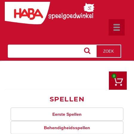
Toggle
navigat
ZOEK
0
SPELLEN
Eerste Spellen
Behendigheidsspellen