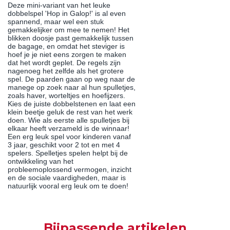
Deze mini-variant van het leuke
dobbelspel 'Hop in Galop!' is al even
spannend, maar wel een stuk
gemakkelijker om mee te nemen! Het
blikken doosje past gemakkelijk tussen
de bagage, en omdat het steviger is
hoef je je niet eens zorgen te maken
dat het wordt geplet. De regels zijn
nagenoeg het zelfde als het grotere
spel. De paarden gaan op weg naar de
manege op zoek naar al hun spulletjes,
zoals haver, worteltjes en hoefijzers.
Kies de juiste dobbelstenen en laat een
klein beetje geluk de rest van het werk
doen. Wie als eerste alle spulletjes bij
elkaar heeft verzameld is de winnaar!
Een erg leuk spel voor kinderen vanaf
3 jaar, geschikt voor 2 tot en met 4
spelers. Spelletjes spelen helpt bij de
ontwikkeling van het
probleemoplossend vermogen, inzicht
en de sociale vaardigheden, maar is
natuurlijk vooral erg leuk om te doen!
Bijpassende artikelen