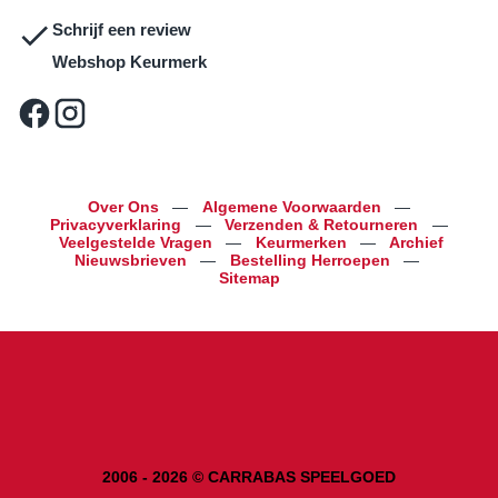
Schrijf een review
Webshop Keurmerk
Over Ons
—
Algemene Voorwaarden
—
Privacyverklaring
—
Verzenden & Retourneren
—
Veelgestelde Vragen
—
Keurmerken
—
Archief
Nieuwsbrieven
—
Bestelling Herroepen
—
Sitemap
2006 - 2026 © CARRABAS SPEELGOED