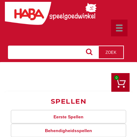
Toggle
navigat
ZOEK
0
SPELLEN
Eerste Spellen
Behendigheidsspellen