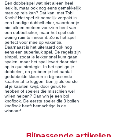
Een dobbelspel wat niet alleen heel
leuk is, maar ook nog eens gemakkelijk
mee op reis kan? Dat kan, met Tobi
Knobi! Het spel zit namelijk verpakt in
een handige dobbelbeker, waardoor je
niet alleen meteen voorzien bent van
een dobbelbeker, maar het spel ook
weinig ruimte inneemt. Zo is het spel
perfect voor mee op vakantie.
Daarnaast is het uiteraard ook nog
eens een superleuk spel. De regels zijn
simpel, zodat je lekker snel kunt gaan
spelen, maar het spel levert daar niet
op in qua strategie. In het spel ga je
dobbelen, en probeer je het aantal
gedobbelde kleuren in bijpassende
kaarten af te leggen. Ben jij als eerste
al je kaarten kwijt, door geluk te
hebben of spelers die misschien wel
willen helpen? Dan win je een bol
knoflook. De eerste speler die 3 bollen
knoflook heeft bemachtigd is de
winnaar!
Bijpassende artikelen