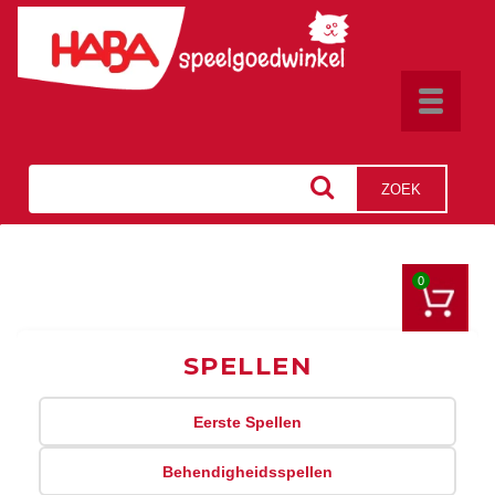
Toggle
navigat
ZOEK
0
SPELLEN
Eerste Spellen
Behendigheidsspellen