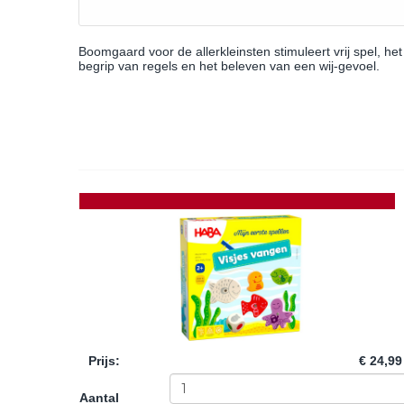
Boomgaard voor de allerkleinsten stimuleert vrij spel, h
begrip van regels en het beleven van een wij-gevoel.
Prijs
:
€ 24,99
Aantal