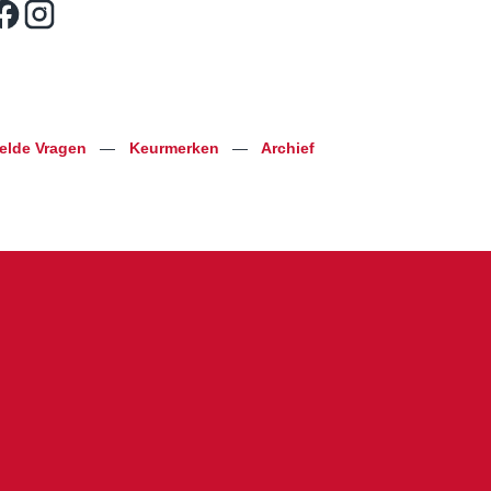
telde Vragen
—
Keurmerken
—
Archief