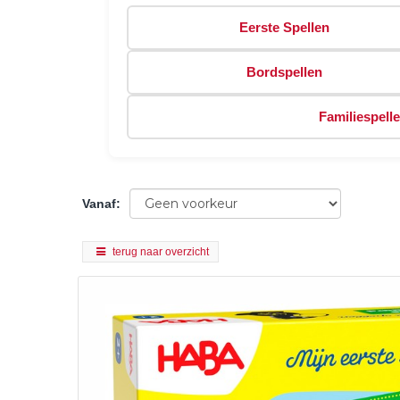
Eerste Spellen
Bordspellen
Familiespell
Vanaf
:
terug naar overzicht