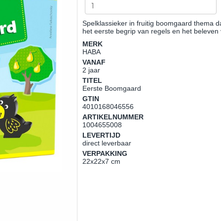
Spelklassieker in fruitig boomgaard thema 
het eerste begrip van regels en het beleven 
MERK
HABA
VANAF
2 jaar
TITEL
Eerste Boomgaard
GTIN
4010168046556
ARTIKELNUMMER
1004655008
LEVERTIJD
direct leverbaar
VERPAKKING
22x22x7 cm