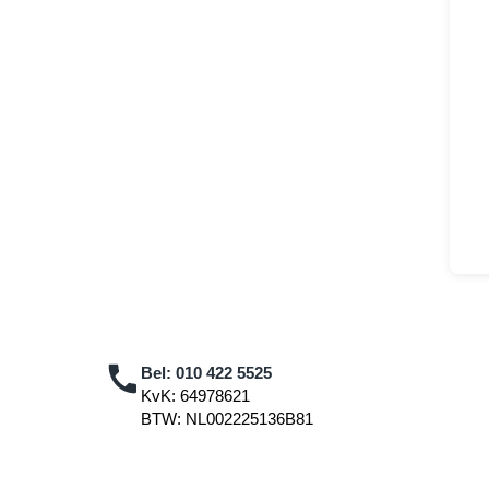
Bel:
010 422 5525
KvK: 64978621
BTW: NL002225136B81