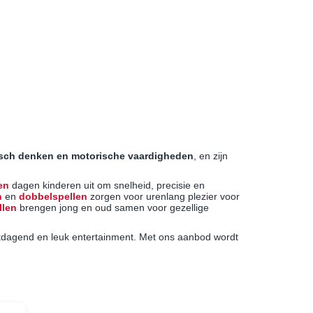
isch denken en motorische vaardigheden
, en zijn
en
dagen kinderen uit om snelheid, precisie en
n
en
dobbelspellen
zorgen voor urenlang plezier voor
llen
brengen jong en oud samen voor gezellige
itdagend en leuk entertainment. Met ons aanbod wordt