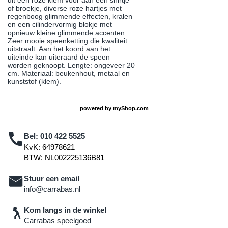
uit een roze klem voor aan een shirtje
of broekje, diverse roze hartjes met
regenboog glimmende effecten, kralen
en een cilindervormig blokje met
opnieuw kleine glimmende accenten.
Zeer mooie speenketting die kwaliteit
uitstraalt. Aan het koord aan het
uiteinde kan uiteraard de speen
worden geknoopt. Lengte: ongeveer 20
cm. Materiaal: beukenhout, metaal en
kunststof (klem).
powered by
myShop.com
Bel:
010 422 5525
KvK: 64978621
BTW: NL002225136B81
Stuur een email
info@carrabas.nl
Kom langs in de winkel
Carrabas speelgoed