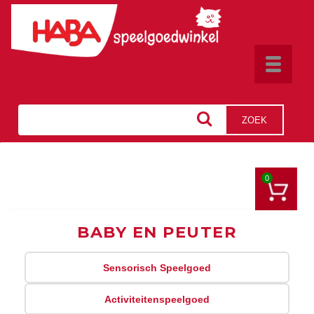
Toggle
navigat
ZOEK
0
BABY EN PEUTER
Sensorisch Speelgoed
Activiteitenspeelgoed