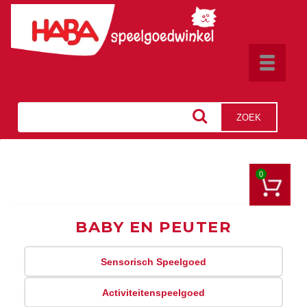
Toggle
navigat
ZOEK
0
BABY EN PEUTER
Sensorisch Speelgoed
Activiteitenspeelgoed