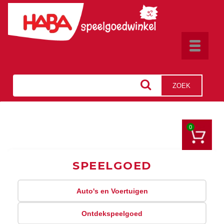
Toggle
navigat
ZOEK
0
SPEELGOED
Auto's en Voertuigen
Ontdekspeelgoed