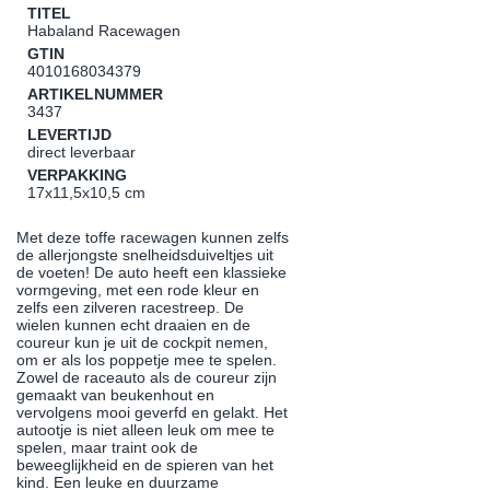
TITEL
Habaland Racewagen
GTIN
4010168034379
ARTIKELNUMMER
3437
LEVERTIJD
direct leverbaar
VERPAKKING
17x11,5x10,5 cm
Met deze toffe racewagen kunnen zelfs
de allerjongste snelheidsduiveltjes uit
de voeten! De auto heeft een klassieke
vormgeving, met een rode kleur en
zelfs een zilveren racestreep. De
wielen kunnen echt draaien en de
coureur kun je uit de cockpit nemen,
om er als los poppetje mee te spelen.
Zowel de raceauto als de coureur zijn
gemaakt van beukenhout en
vervolgens mooi geverfd en gelakt. Het
autootje is niet alleen leuk om mee te
spelen, maar traint ook de
beweeglijkheid en de spieren van het
kind. Een leuke en duurzame