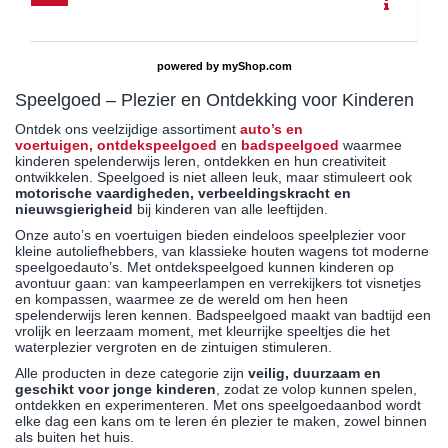
powered by
myShop.com
Speelgoed – Plezier en Ontdekking voor Kinderen
Ontdek ons veelzijdige assortiment
auto’s en
voertuigen,
ontdekspeelgoed
en
badspeelgoed
waarmee
kinderen spelenderwijs leren, ontdekken en hun creativiteit
ontwikkelen. Speelgoed is niet alleen leuk, maar stimuleert ook
motorische vaardigheden, verbeeldingskracht en
nieuwsgierigheid
bij kinderen van alle leeftijden.
Onze auto’s en voertuigen bieden eindeloos speelplezier voor
kleine autoliefhebbers, van klassieke houten wagens tot moderne
speelgoedauto’s. Met ontdekspeelgoed kunnen kinderen op
avontuur gaan: van kampeerlampen en verrekijkers tot visnetjes
en kompassen, waarmee ze de wereld om hen heen
spelenderwijs leren kennen. Badspeelgoed maakt van badtijd een
vrolijk en leerzaam moment, met kleurrijke speeltjes die het
waterplezier vergroten en de zintuigen stimuleren.
Alle producten in deze categorie zijn
veilig, duurzaam en
geschikt voor jonge kinderen
, zodat ze volop kunnen spelen,
ontdekken en experimenteren. Met ons speelgoedaanbod wordt
elke dag een kans om te leren én plezier te maken, zowel binnen
als buiten het huis.