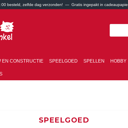
00 besteld, zelfde dag verzonden! — Gratis ingepakt in cadeaupapie
 EN CONSTRUCTIE
SPEELGOED
SPELLEN
HOBBY 
S
SPEELGOED