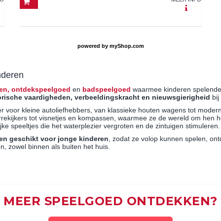
powered by
myShop.com
nderen
en,
ontdekspeelgoed
en
badspeelgoed
waarmee kinderen spelenderw
rische vaardigheden, verbeeldingskracht en nieuwsgierigheid
bij
ier voor kleine autoliefhebbers, van klassieke houten wagens tot mod
rekijkers tot visnetjes en kompassen, waarmee ze de wereld om hen 
jke speeltjes die het waterplezier vergroten en de zintuigen stimuleren.
 en geschikt voor jonge kinderen
, zodat ze volop kunnen spelen, o
, zowel binnen als buiten het huis.
MEER SPEELGOED ONTDEKKEN?