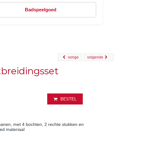
Badspeelgoed
vorige
volgende
breidingsset
BESTEL
anen, met 4 bochten, 2 rechte stukken en
led materiaal