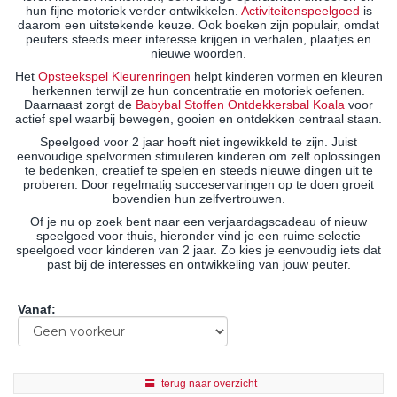
hun fijne motoriek verder ontwikkelen.
Activiteitenspeelgoed
is
daarom een uitstekende keuze. Ook boeken zijn populair, omdat
peuters steeds meer interesse krijgen in verhalen, plaatjes en
nieuwe woorden.
Het
Opsteekspel Kleurenringen
helpt kinderen vormen en kleuren
herkennen terwijl ze hun concentratie en motoriek oefenen.
Daarnaast zorgt de
Babybal Stoffen Ontdekkersbal Koala
voor
actief spel waarbij bewegen, gooien en ontdekken centraal staan.
Speelgoed voor 2 jaar hoeft niet ingewikkeld te zijn. Juist
eenvoudige spelvormen stimuleren kinderen om zelf oplossingen
te bedenken, creatief te spelen en steeds nieuwe dingen uit te
proberen. Door regelmatig succeservaringen op te doen groeit
bovendien hun zelfvertrouwen.
Of je nu op zoek bent naar een verjaardagscadeau of nieuw
speelgoed voor thuis, hieronder vind je een ruime selectie
speelgoed voor kinderen van 2 jaar. Zo kies je eenvoudig iets dat
past bij de interesses en ontwikkeling van jouw peuter.
Vanaf
:
terug naar overzicht