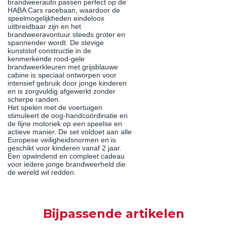
brandweerauto passen perfect op de
HABA Cars racebaan, waardoor de
speelmogelijkheden eindeloos
uitbreidbaar zijn en het
brandweeravontuur steeds groter en
spannender wordt. De stevige
kunststof constructie in de
kenmerkende rood-gele
brandweerkleuren met grijsblauwe
cabine is speciaal ontworpen voor
intensief gebruik door jonge kinderen
en is zorgvuldig afgewerkt zonder
scherpe randen.
Het spelen met de voertuigen
stimuleert de oog-handcoördinatie en
de fijne motoriek op een speelse en
actieve manier. De set voldoet aan alle
Europese veiligheidsnormen en is
geschikt voor kinderen vanaf 2 jaar.
Een opwindend en compleet cadeau
voor iedere jonge brandweerheld die
de wereld wil redden.
Bijpassende artikelen