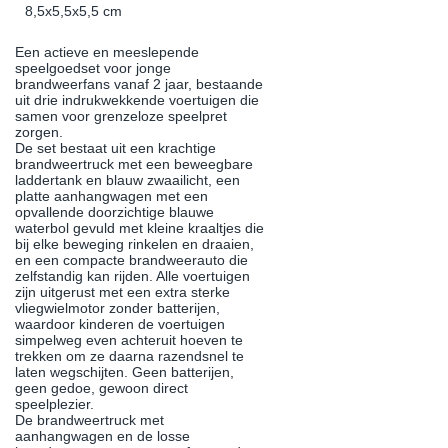
8,5x5,5x5,5 cm
Een actieve en meeslepende
speelgoedset voor jonge
brandweerfans vanaf 2 jaar, bestaande
uit drie indrukwekkende voertuigen die
samen voor grenzeloze speelpret
zorgen.
De set bestaat uit een krachtige
brandweertruck met een beweegbare
laddertank en blauw zwaailicht, een
platte aanhangwagen met een
opvallende doorzichtige blauwe
waterbol gevuld met kleine kraaltjes die
bij elke beweging rinkelen en draaien,
en een compacte brandweerauto die
zelfstandig kan rijden. Alle voertuigen
zijn uitgerust met een extra sterke
vliegwielmotor zonder batterijen,
waardoor kinderen de voertuigen
simpelweg even achteruit hoeven te
trekken om ze daarna razendsnel te
laten wegschijten. Geen batterijen,
geen gedoe, gewoon direct
speelplezier.
De brandweertruck met
aanhangwagen en de losse