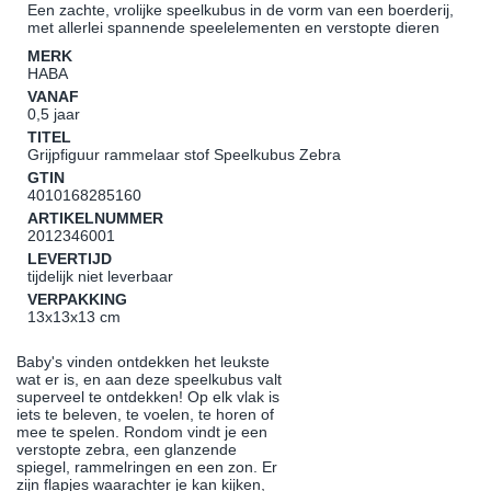
Een zachte, vrolijke speelkubus in de vorm van een boerderij,
met allerlei spannende speelelementen en verstopte dieren
MERK
HABA
VANAF
0,5 jaar
TITEL
Grijpfiguur rammelaar stof Speelkubus Zebra
GTIN
4010168285160
ARTIKELNUMMER
2012346001
LEVERTIJD
tijdelijk niet leverbaar
VERPAKKING
13x13x13 cm
Baby's vinden ontdekken het leukste
wat er is, en aan deze speelkubus valt
superveel te ontdekken! Op elk vlak is
iets te beleven, te voelen, te horen of
mee te spelen. Rondom vindt je een
verstopte zebra, een glanzende
spiegel, rammelringen en een zon. Er
zijn flapjes waarachter je kan kijken,