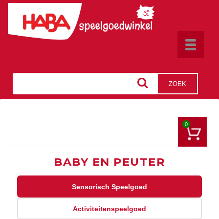
Toggle
navigat
ZOEK
0
BABY EN PEUTER
Sensorisch Speelgoed
Activiteitenspeelgoed