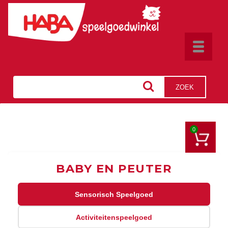
Toggle
navigat
ZOEK
0
BABY EN PEUTER
Sensorisch Speelgoed
Activiteitenspeelgoed