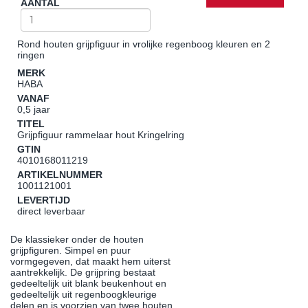
AANTAL
Rond houten grijpfiguur in vrolijke regenboog kleuren en 2
ringen
MERK
HABA
VANAF
0,5 jaar
TITEL
Grijpfiguur rammelaar hout Kringelring
GTIN
4010168011219
ARTIKELNUMMER
1001121001
LEVERTIJD
direct leverbaar
De klassieker onder de houten
grijpfiguren. Simpel en puur
vormgegeven, dat maakt hem uiterst
aantrekkelijk. De grijpring bestaat
gedeeltelijk uit blank beukenhout en
gedeeltelijk uit regenboogkleurige
delen en is voorzien van twee houten