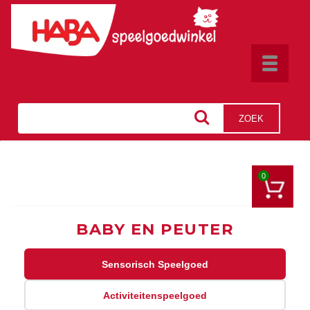
Toggle
navigat
ZOEK
0
BABY EN PEUTER
Sensorisch Speelgoed
Activiteitenspeelgoed