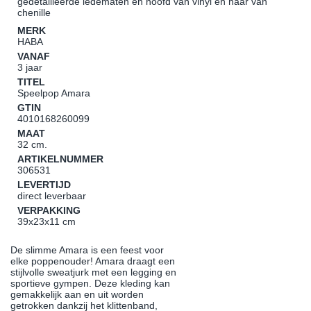
gedetailleerde ledematen en hoofd van vinyl en haar van
chenille
MERK
HABA
VANAF
3 jaar
TITEL
Speelpop Amara
GTIN
4010168260099
MAAT
32 cm.
ARTIKELNUMMER
306531
LEVERTIJD
direct leverbaar
VERPAKKING
39x23x11 cm
De slimme Amara is een feest voor
elke poppenouder! Amara draagt een
stijlvolle sweatjurk met een legging en
sportieve gympen. Deze kleding kan
gemakkelijk aan en uit worden
getrokken dankzij het klittenband,