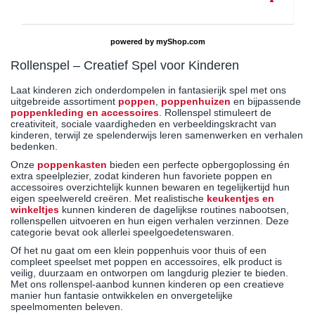
powered by
myShop.com
Rollenspel – Creatief Spel voor Kinderen
Laat kinderen zich onderdompelen in fantasierijk spel met ons
uitgebreide assortiment
poppen
,
poppenhuizen
en bijpassende
poppenkleding en accessoires
. Rollenspel stimuleert de
creativiteit, sociale vaardigheden en verbeeldingskracht van
kinderen, terwijl ze spelenderwijs leren samenwerken en verhalen
bedenken.
Onze
poppenkasten
bieden een perfecte opbergoplossing én
extra speelplezier, zodat kinderen hun favoriete poppen en
accessoires overzichtelijk kunnen bewaren en tegelijkertijd hun
eigen speelwereld creëren. Met realistische
keukentjes en
winkeltjes
kunnen kinderen de dagelijkse routines nabootsen,
rollenspellen uitvoeren en hun eigen verhalen verzinnen. Deze
categorie bevat ook allerlei speelgoedetenswaren.
Of het nu gaat om een klein poppenhuis voor thuis of een
compleet speelset met poppen en accessoires, elk product is
veilig, duurzaam en ontworpen om langdurig plezier te bieden.
Met ons rollenspel-aanbod kunnen kinderen op een creatieve
manier hun fantasie ontwikkelen en onvergetelijke
speelmomenten beleven.