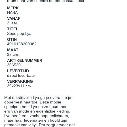
bruin haar van chenille en een casual outfit
MERK
HABA
VANAF
3 jaar
TITEL
Speelpop Lya
GTIN
4010168260082
MAAT
32 cm.
ARTIKELNUMMER
306530
LEVERTIJD
direct leverbaar
VERPAKKING
39x23x11 cm
Met de stijlvolle Lya ga je overal op je
opperbest naartoe! Deze mooie
speelpop heet Lya en ze houdt heel
erg van mode en eigentijdse kleding.
Lya heeft een zacht poppenlichaam,
maar haar ledematen en hoofd zijn
gemaakt van vinyl. Dat zorgt ervoor dat