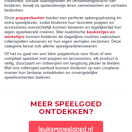
creativiteit, sociale vaardigheden en verbeeldingskracht van
kinderen, terwijl ze spelenderwijs leren samenwerken en verhalen
bedenken.
Onze
poppenkasten
bieden een perfecte opbergoplossing én
extra speelplezier, zodat kinderen hun favoriete poppen en
accessoires overzichtelijk kunnen bewaren en tegelijkertijd hun
eigen speelwereld creëren. Met realistische
keukentjes en
winkeltjes
kunnen kinderen de dagelijkse routines nabootsen,
rollenspellen uitvoeren en hun eigen verhalen verzinnen. Deze
categorie bevat ook allerlei speelgoedetenswaren.
Of het nu gaat om een klein poppenhuis voor thuis of een
compleet speelset met poppen en accessoires, elk product is
veilig, duurzaam en ontworpen om langdurig plezier te bieden.
Met ons rollenspel-aanbod kunnen kinderen op een creatieve
manier hun fantasie ontwikkelen en onvergetelijke
speelmomenten beleven.
MEER SPEELGOED
ONTDEKKEN?