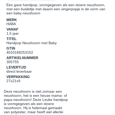
Een gave handpop, vormgegeven als een stoere neushoorn,
met een buideltje met daarin een vingerpopje in de vorm van
een baby-neushoorn
MERK
HABA
VANAF
1,5 jaar
TITEL
Handpop Neushoorn met Baby
GTIN
4010168253152
ARTIKELNUMMER
305755
LEVERTIJD
direct leverbaar
VERPAKKING
27x21x9
Deze neushoorn is niet zomaar een
neushoorn, het is een heuse mama- of
papa-neushoorn! Deze Leuke handpop
is vormgegeven als een stoere
neushoorn. Hij is helemaal gemaakt
van polyester, maar heeft wel allerlei