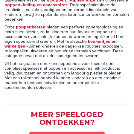
uitgebreide assortiment
poppen
,
poppenhuizen
en bijpassende
poppenkleding en accessoires
. Rollenspel stimuleert de
creativiteit, sociale vaardigheden en verbeeldingskracht van
kinderen, terwijl ze spelenderwijs leren samenwerken en verhalen
bedenken.
Onze
poppenkasten
bieden een perfecte opbergoplossing én
extra speelplezier, zodat kinderen hun favoriete poppen en
accessoires overzichtelijk kunnen bewaren en tegelijkertijd hun
eigen speelwereld creëren. Met realistische
keukentjes en
winkeltjes
kunnen kinderen de dagelijkse routines nabootsen,
rollenspellen uitvoeren en hun eigen verhalen verzinnen. Deze
categorie bevat ook allerlei speelgoedetenswaren.
Of het nu gaat om een klein poppenhuis voor thuis of een
compleet speelset met poppen en accessoires, elk product is
veilig, duurzaam en ontworpen om langdurig plezier te bieden.
Met ons rollenspel-aanbod kunnen kinderen op een creatieve
manier hun fantasie ontwikkelen en onvergetelijke
speelmomenten beleven.
MEER SPEELGOED
ONTDEKKEN?