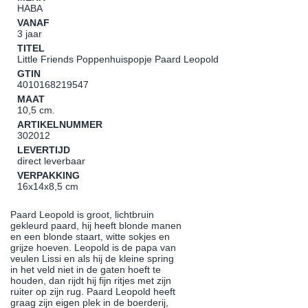
HABA
VANAF
3 jaar
TITEL
Little Friends Poppenhuispopje Paard Leopold
GTIN
4010168219547
MAAT
10,5 cm.
ARTIKELNUMMER
302012
LEVERTIJD
direct leverbaar
VERPAKKING
16x14x8,5 cm
Paard Leopold is groot, lichtbruin
gekleurd paard, hij heeft blonde manen
en een blonde staart, witte sokjes en
grijze hoeven. Leopold is de papa van
veulen Lissi en als hij de kleine spring
in het veld niet in de gaten hoeft te
houden, dan rijdt hij fijn ritjes met zijn
ruiter op zijn rug. Paard Leopold heeft
graag zijn eigen plek in de boerderij,