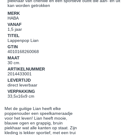
piekhaar van chenille en een sportieve outfit die aan- en uit
kan worden getrokken
MERK
HABA
VANAF
1,5 jaar
TITEL
Lappenpop Lian
GTIN
4010168260068
MAAT
30 cm.
ARTIKELNUMMER
2014433001
LEVERTIJD
direct leverbaar
VERPAKKING
33,5x16x9 cm
Met de guitige Lian heeft elke
poppenouder een speelkameraadje
voor het leven! Lian heeft mooie,
blauwe ogen en grappig, bruin
piekhaar wat alle kanten op staat. Zijn
kleding is lekker sportief, met een trui