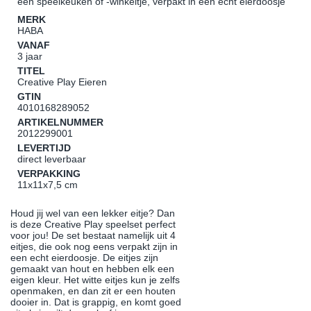
een speelkeuken of -winkeltje, verpakt in een echt eierdoosje
MERK
HABA
VANAF
3 jaar
TITEL
Creative Play Eieren
GTIN
4010168289052
ARTIKELNUMMER
2012299001
LEVERTIJD
direct leverbaar
VERPAKKING
11x11x7,5 cm
Houd jij wel van een lekker eitje? Dan
is deze Creative Play speelset perfect
voor jou! De set bestaat namelijk uit 4
eitjes, die ook nog eens verpakt zijn in
een echt eierdoosje. De eitjes zijn
gemaakt van hout en hebben elk een
eigen kleur. Het witte eitjes kun je zelfs
openmaken, en dan zit er een houten
dooier in. Dat is grappig, en komt goed