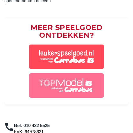
speelmomenten beleven.
MEER SPEELGOED
ONTDEKKEN?
Bel:
010 422 5525
KvK: 64978621