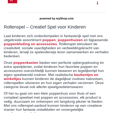
powered by
myShop.com
Rollenspel – Creatief Spel voor Kinderen
Laat kinderen zich onderdompelen in fantasierijk spel met ons
uitgebreide assortiment
poppen
,
poppenhuizen
en bijpassende
poppenkleding en accessoires
. Rollenspel stimuleert de
creativiteit, sociale vaardigheden en verbeeldingskracht van
kinderen, terwijl ze spelenderwijs leren samenwerken en verhalen
bedenken.
Onze
poppenkasten
bieden een perfecte opbergoplossing én
extra speelplezier, zodat kinderen hun favoriete poppen en
accessoires overzichtelijk kunnen bewaren en tegelijkertijd hun
eigen speelwereld creëren. Met realistische
keukentjes en
winkeltjes
kunnen kinderen de dagelijkse routines nabootsen,
rollenspellen uitvoeren en hun eigen verhalen verzinnen. Deze
categorie bevat ook allerlei speelgoedetenswaren.
Of het nu gaat om een klein poppenhuis voor thuis of een
compleet speelset met poppen en accessoires, elk product is
veilig, duurzaam en ontworpen om langdurig plezier te bieden.
Met ons rollenspel-aanbod kunnen kinderen op een creatieve
manier hun fantasie ontwikkelen en onvergetelijke