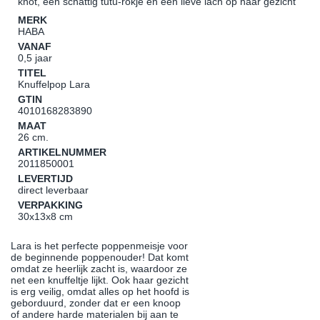
knot, een schattig tutu-rokje en een lieve lach op haar gezicht
MERK
HABA
VANAF
0,5 jaar
TITEL
Knuffelpop Lara
GTIN
4010168283890
MAAT
26 cm.
ARTIKELNUMMER
2011850001
LEVERTIJD
direct leverbaar
VERPAKKING
30x13x8 cm
Lara is het perfecte poppenmeisje voor
de beginnende poppenouder! Dat komt
omdat ze heerlijk zacht is, waardoor ze
net een knuffeltje lijkt. Ook haar gezicht
is erg veilig, omdat alles op het hoofd is
geborduurd, zonder dat er een knoop
of andere harde materialen bij aan te