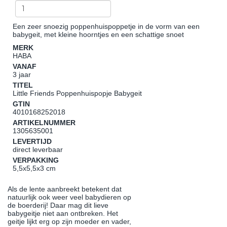
Een zeer snoezig poppenhuispoppetje in de vorm van een
babygeit, met kleine hoorntjes en een schattige snoet
MERK
HABA
VANAF
3 jaar
TITEL
Little Friends Poppenhuispopje Babygeit
GTIN
4010168252018
ARTIKELNUMMER
1305635001
LEVERTIJD
direct leverbaar
VERPAKKING
5,5x5,5x3 cm
Als de lente aanbreekt betekent dat
natuurlijk ook weer veel babydieren op
de boerderij! Daar mag dit lieve
babygeitje niet aan ontbreken. Het
geitje lijkt erg op zijn moeder en vader,