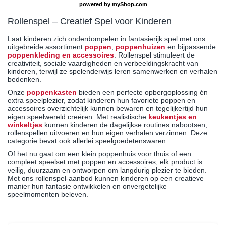
powered by
myShop.com
Rollenspel – Creatief Spel voor Kinderen
Laat kinderen zich onderdompelen in fantasierijk spel met ons
uitgebreide assortiment
poppen
,
poppenhuizen
en bijpassende
poppenkleding en accessoires
. Rollenspel stimuleert de
creativiteit, sociale vaardigheden en verbeeldingskracht van
kinderen, terwijl ze spelenderwijs leren samenwerken en verhalen
bedenken.
Onze
poppenkasten
bieden een perfecte opbergoplossing én
extra speelplezier, zodat kinderen hun favoriete poppen en
accessoires overzichtelijk kunnen bewaren en tegelijkertijd hun
eigen speelwereld creëren. Met realistische
keukentjes en
winkeltjes
kunnen kinderen de dagelijkse routines nabootsen,
rollenspellen uitvoeren en hun eigen verhalen verzinnen. Deze
categorie bevat ook allerlei speelgoedetenswaren.
Of het nu gaat om een klein poppenhuis voor thuis of een
compleet speelset met poppen en accessoires, elk product is
veilig, duurzaam en ontworpen om langdurig plezier te bieden.
Met ons rollenspel-aanbod kunnen kinderen op een creatieve
manier hun fantasie ontwikkelen en onvergetelijke
speelmomenten beleven.