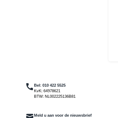
Bel:
010 422 5525
KvK: 64978621
BTW: NL002225136B81
Meld u aan voor de nieuwsbrief