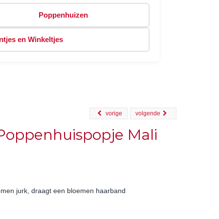
Poppenhuizen
tjes en Winkeltjes
vorige
volgende
s Poppenhuispopje Mali
oemen jurk, draagt een bloemen haarband