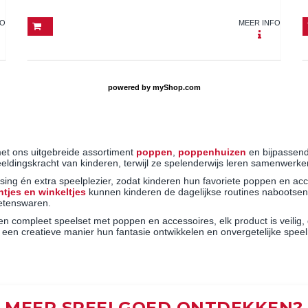
FO
MEER INFO
powered by
myShop.com
met ons uitgebreide assortiment
poppen
,
poppenhuizen
en bijpassen
rbeeldingskracht van kinderen, terwijl ze spelenderwijs leren samenwer
ng én extra speelplezier, zodat kinderen hun favoriete poppen en acces
tjes en winkeltjes
kunnen kinderen de dagelijkse routines nabootsen,
detenswaren.
en compleet speelset met poppen en accessoires, elk product is veilig
 een creatieve manier hun fantasie ontwikkelen en onvergetelijke spe
MEER SPEELGOED ONTDEKKEN?