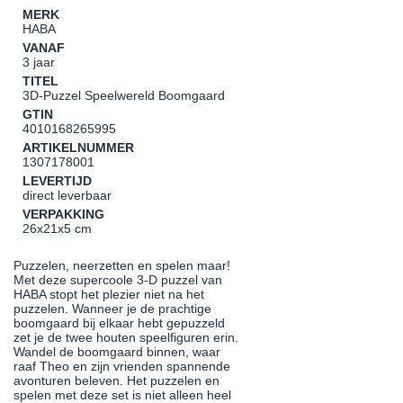
MERK
HABA
VANAF
3 jaar
TITEL
3D-Puzzel Speelwereld Boomgaard
GTIN
4010168265995
ARTIKELNUMMER
1307178001
LEVERTIJD
direct leverbaar
VERPAKKING
26x21x5 cm
Puzzelen, neerzetten en spelen maar!
Met deze supercoole 3-D puzzel van
HABA stopt het plezier niet na het
puzzelen. Wanneer je de prachtige
boomgaard bij elkaar hebt gepuzzeld
zet je de twee houten speelfiguren erin.
Wandel de boomgaard binnen, waar
raaf Theo en zijn vrienden spannende
avonturen beleven. Het puzzelen en
spelen met deze set is niet alleen heel