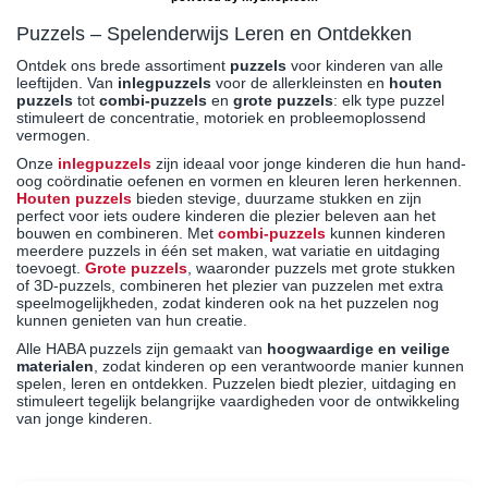
Puzzels – Spelenderwijs Leren en Ontdekken
Ontdek ons brede assortiment
puzzels
voor kinderen van alle
leeftijden. Van
inlegpuzzels
voor de allerkleinsten en
houten
puzzels
tot
combi-puzzels
en
grote puzzels
: elk type puzzel
stimuleert de concentratie, motoriek en probleemoplossend
vermogen.
Onze
inlegpuzzels
zijn ideaal voor jonge kinderen die hun hand-
oog coördinatie oefenen en vormen en kleuren leren herkennen.
Houten puzzels
bieden stevige, duurzame stukken en zijn
perfect voor iets oudere kinderen die plezier beleven aan het
bouwen en combineren. Met
combi-puzzels
kunnen kinderen
meerdere puzzels in één set maken, wat variatie en uitdaging
toevoegt.
Grote puzzels
, waaronder puzzels met grote stukken
of 3D-puzzels, combineren het plezier van puzzelen met extra
speelmogelijkheden, zodat kinderen ook na het puzzelen nog
kunnen genieten van hun creatie.
Alle HABA puzzels zijn gemaakt van
hoogwaardige en veilige
materialen
, zodat kinderen op een verantwoorde manier kunnen
spelen, leren en ontdekken. Puzzelen biedt plezier, uitdaging en
stimuleert tegelijk belangrijke vaardigheden voor de ontwikkeling
van jonge kinderen.