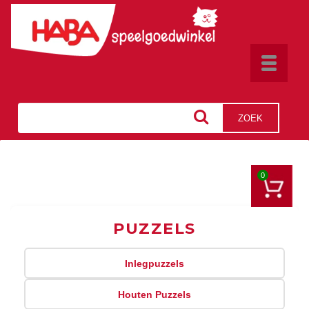
Toggle
navigat
ZOEK
0
PUZZELS
Inlegpuzzels
Houten Puzzels