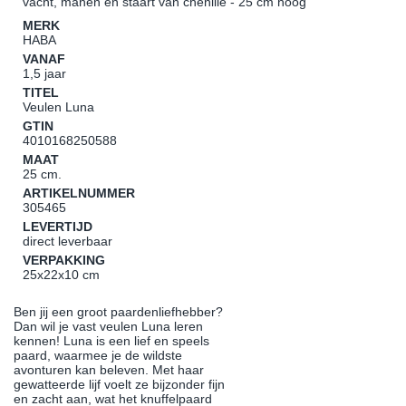
vacht, manen en staart van chenille - 25 cm hoog
MERK
HABA
VANAF
1,5 jaar
TITEL
Veulen Luna
GTIN
4010168250588
MAAT
25 cm.
ARTIKELNUMMER
305465
LEVERTIJD
direct leverbaar
VERPAKKING
25x22x10 cm
Ben jij een groot paardenliefhebber?
Dan wil je vast veulen Luna leren
kennen! Luna is een lief en speels
paard, waarmee je de wildste
avonturen kan beleven. Met haar
gewatteerde lijf voelt ze bijzonder fijn
en zacht aan, wat het knuffelpaard