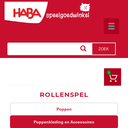
Toggle
navigat
ZOEK
0
ROLLENSPEL
Poppen
Poppenkleding en Accessoires