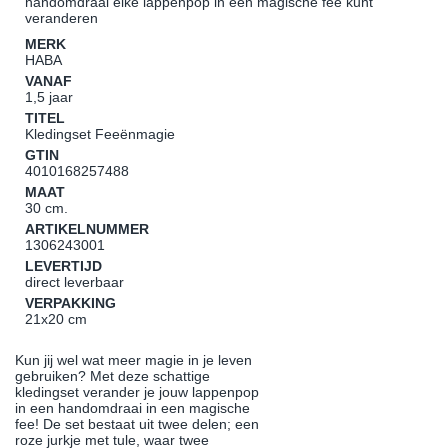
handomdraai elke lappenpop in een magische fee kunt
veranderen
MERK
HABA
VANAF
1,5 jaar
TITEL
Kledingset Feeënmagie
GTIN
4010168257488
MAAT
30 cm.
ARTIKELNUMMER
1306243001
LEVERTIJD
direct leverbaar
VERPAKKING
21x20 cm
Kun jij wel wat meer magie in je leven
gebruiken? Met deze schattige
kledingset verander je jouw lappenpop
in een handomdraai in een magische
fee! De set bestaat uit twee delen; een
roze jurkje met tule, waar twee