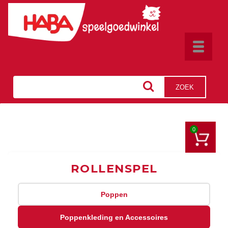
Toggle
navigat
ZOEK
0
ROLLENSPEL
Poppen
Poppenkleding en Accessoires