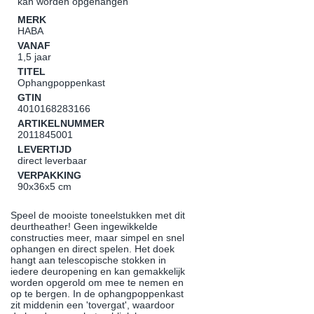
kan worden opgehangen
MERK
HABA
VANAF
1,5 jaar
TITEL
Ophangpoppenkast
GTIN
4010168283166
ARTIKELNUMMER
2011845001
LEVERTIJD
direct leverbaar
VERPAKKING
90x36x5 cm
Speel de mooiste toneelstukken met dit
deurtheather! Geen ingewikkelde
constructies meer, maar simpel en snel
ophangen en direct spelen. Het doek
hangt aan telescopische stokken in
iedere deuropening en kan gemakkelijk
worden opgerold om mee te nemen en
op te bergen. In de ophangpoppenkast
zit middenin een 'tovergat', waardoor