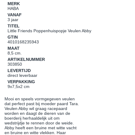
MERK
HABA
VANAF
3 jaar
TITEL
Little Friends Poppenhuispopje Veulen Abby
GTIN
4010168235943
MAAT
8,5 cm.
ARTIKELNUMMER
303850
LEVERTIJD
direct leverbaar
VERPAKKING
9x7,5x2 cm
Mooi en speels vormgegeven veulen
dat perfect past bij moeder paard Tara.
Veulen Abby wil graag racepaard
worden en daagt de dieren van de
boerderij herhaaldelijk uit om
wedstrijdje te rennen door de weide.
Abby heeft een bruine met witte vacht
en bruine en witte vlekken. Haar