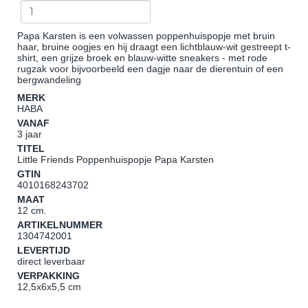
Papa Karsten is een volwassen poppenhuispopje met bruin
haar, bruine oogjes en hij draagt een lichtblauw-wit gestreept t-
shirt, een grijze broek en blauw-witte sneakers - met rode
rugzak voor bijvoorbeeld een dagje naar de dierentuin of een
bergwandeling
MERK
HABA
VANAF
3 jaar
TITEL
Little Friends Poppenhuispopje Papa Karsten
GTIN
4010168243702
MAAT
12 cm.
ARTIKELNUMMER
1304742001
LEVERTIJD
direct leverbaar
VERPAKKING
12,5x6x5,5 cm