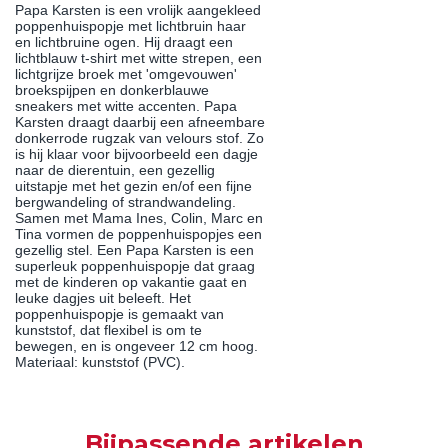
Papa Karsten is een vrolijk aangekleed
poppenhuispopje met lichtbruin haar
en lichtbruine ogen. Hij draagt een
lichtblauw t-shirt met witte strepen, een
lichtgrijze broek met 'omgevouwen'
broekspijpen en donkerblauwe
sneakers met witte accenten. Papa
Karsten draagt daarbij een afneembare
donkerrode rugzak van velours stof. Zo
is hij klaar voor bijvoorbeeld een dagje
naar de dierentuin, een gezellig
uitstapje met het gezin en/of een fijne
bergwandeling of strandwandeling.
Samen met Mama Ines, Colin, Marc en
Tina vormen de poppenhuispopjes een
gezellig stel. Een Papa Karsten is een
superleuk poppenhuispopje dat graag
met de kinderen op vakantie gaat en
leuke dagjes uit beleeft. Het
poppenhuispopje is gemaakt van
kunststof, dat flexibel is om te
bewegen, en is ongeveer 12 cm hoog.
Materiaal: kunststof (PVC).
Bijpassende artikelen